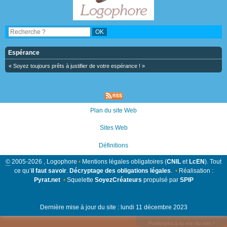
Espérance
« Soyez toujours prêts à justifier de votre espérance ! »
Plan du site Web
Sites Web
Définitions
©
2005-2026 , Logophore
•
Mentions légales obligatoires (
CNIL
et
LcEN
). Tout
ce qu’
il faut savoir
.
Décryptage des obligations légales
.
•
Réalisation :
Pyrat.net
•
Squelette
SoyezCréateurs
propulsé par
SPIP
Dernière mise à jour du site : lundi 11 décembre 2023
Participez à la vie du site !