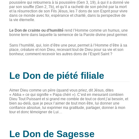
poussière qui retournera à la poussière (Gen 3, 19), à qui il a donné vie
par son souffle (Gen 2, 7b), et qu’il a racheté de son péché par la mort
et la résurrection de son Fils Jésus, les 7 dons de son Esprit pour vivre
dans ce monde avec foi, espérance et charité, dans la perspective de
la vie éternelle.
Le Don de crainte ou d’humilité
rend l’Homme comme un humus, une
bonne terre dans laquelle la semence de la Parole divine peut germer.
Sans l’humilité, qui, loin d’être une peur, permet à l’Homme d’être à sa
place, créature et non Dieu, recevant tout de Dieu pour sa vie et son
bonheur, comment recevoir les autres dons de l’Esprit Saint ?
Le Don de piété filiale
Aimer Dieu comme un père (quand vous priez, dit Jésus, dites
« Abba » ce qui signifie « Papa chéri »). C’est en mesurant combien
Dieu Tout Puissant et si grand me comble de tout ce dont j’ai besoin, et
bien au-delà, que je peux l’aimer de tout mon être, lui donner une
confiance absolue, lui exprimer ma gratitude, partager, donner à mon
tour et donc témoigner de Lui…
Le Don de Sagesse