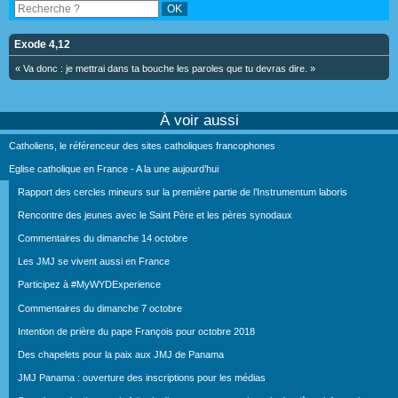
Exode 4,12
« Va donc : je mettrai dans ta bouche les paroles que tu devras dire. »
À voir aussi
Catholiens, le référenceur des sites catholiques francophones
Eglise catholique en France - A la une aujourd’hui
Rapport des cercles mineurs sur la première partie de l’Instrumentum laboris
Rencontre des jeunes avec le Saint Père et les pères synodaux
Commentaires du dimanche 14 octobre
Les JMJ se vivent aussi en France
Participez à #MyWYDExperience
Commentaires du dimanche 7 octobre
Intention de prière du pape François pour octobre 2018
Des chapelets pour la paix aux JMJ de Panama
JMJ Panama : ouverture des inscriptions pour les médias