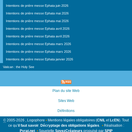
Intentions de prière messe Ephata juin 2026
Intentions de prière messe Ephata mai 2026
Intentions de prière messe Ephata mai 2026
Intentions de prière messe Ephata avril 2026
Intentions de prière messe Ephata avril 2026
Intentions de prière messe Ephata mars 2026
Intentions de prière messe Ephata mars 2026
Intentions de prière messe Ephata janvier 2026
Vatican : the Holy See
Plan du site Web
Sites Web
Définitions
©
2005-2026 , Logophore
•
Mentions légales obligatoires (
CNIL
et
LcEN
). Tout
ce qu’
il faut savoir
.
Décryptage des obligations légales
.
•
Réalisation :
Pyrat.net
•
Squelette
SoyezCréateurs
propulsé par
SPIP