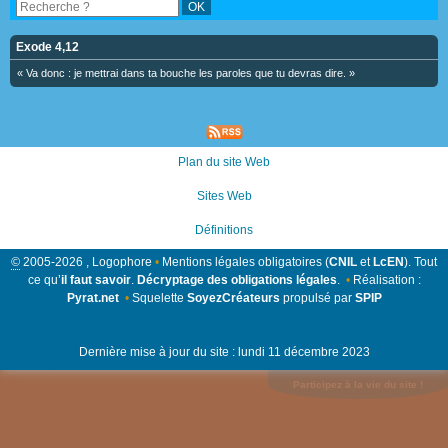
Exode 4,12
« Va donc : je mettrai dans ta bouche les paroles que tu devras dire. »
Plan du site Web
Sites Web
Définitions
©
2005-2026 , Logophore
•
Mentions légales obligatoires (
CNIL
et
LcEN
). Tout
ce qu’
il faut savoir
.
Décryptage des obligations légales
.
•
Réalisation :
Pyrat.net
•
Squelette
SoyezCréateurs
propulsé par
SPIP
Dernière mise à jour du site : lundi 11 décembre 2023
Participez à la vie du site !