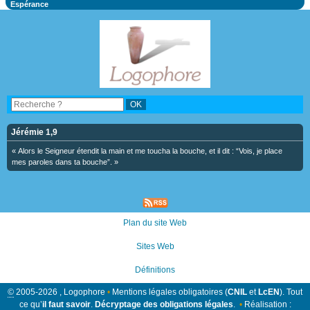
Espérance
Jérémie 1,9
« Alors le Seigneur étendit la main et me toucha la bouche, et il dit : “Vois, je place
mes paroles dans ta bouche”. »
Plan du site Web
Sites Web
Définitions
©
2005-2026 , Logophore
•
Mentions légales obligatoires (
CNIL
et
LcEN
). Tout
ce qu’
il faut savoir
.
Décryptage des obligations légales
.
•
Réalisation :