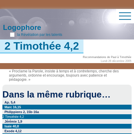
Logophore
la Révélation par les talents
2 Timothée 4,2
Recommandations de Paul à Timothée
Lundi 26 décembre 2005
« Proclame la Parole, insiste à temps et à contretemps, cherche des
arguments, ordonne et encourage, toujours avec patience et
pédagogie. »
Dans la même rubrique…
Ap. 5,4
Marc 16,15
Philippiens 2, 15b-16a
2 Timothée 4,2
Jérémie 1,9
Isaïe 40,8
Exode 4,12